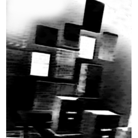
CV
one man shows
group shows
contact
Datenschutzerklärung
Impressum
instagram
facebook
pinterest